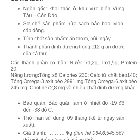
Ngồn gốc: khai thác ở khu vực biển Vũng
Tàu – Côn Đảo
Sơ chế sản phẩm: rửa sạch bảo bao lylon,
cấp đông.
Tính chất sản phẩm: ăn thơm, bùi, ngậy.
Thành phần dinh dưỡng trong 112 g ăn được
của cá thu:
Các thành phần cơ bản: Nước 71,2g; Tro1,5g; Protein
20;
Năng lượng:Tổng số Calories
230; Calo từ chất béo140;
Tổng Omega-3 axit béo 2991 mg;Tổng Omega-6 axit béo
245 mg; Choline72,8 mg và nhiều chất dinh dưỡng khác.
Bảo quản: Bảo quản lạnh ở nhiệt độ -19 độ
đến -38 độ C.
Thời hạn sử dụng: 09 tháng (kể từ ngày sản
xuất).
Giá thành: ………../kg
(liên hệ 064.6.545.567
để biết chủng loại và giá cụ thể).