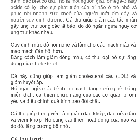
đạm, đặc biệt có dầu, nó là một nguồn giàu omega-3 fatty
acids có lợi cho sự phát triển của trí não ở trẻ nhỏ và
phục hồi nhanh sức khoẻ của người mới ốm dậy và
người suy dinh dưỡng.
Cá thu giúp giảm các tác nhân
gây ung thư trong các tế bào, do đó ngăn ngừa nguy cơ
ung thư khác nhau.
Quy định mức độ hormone và làm cho các mạch máu và
mao mạch đàn hồi hơn.
Bằng cách làm giảm đông máu, cá thu loại bỏ sự lắng
đọng của cholesterol.
Cá này cũng giúp làm giảm cholesterol xấu (LDL) và
giảm huyết áp.
Nó ngăn ngừa các bệnh tim mạch, tăng cường hệ thống
miễn dịch, cải thiện chức năng của các cơ quan bị ốm
yếu và điều chỉnh quá trình trao đổi chất.
Cá thu giúp trong việc làm giảm đau khớp, đau nửa đầu
và viêm khớp.
Nó cũng cải thiện hoạt động của não và
do đó, tăng cường bộ nhớ.
Cá thu tươi: