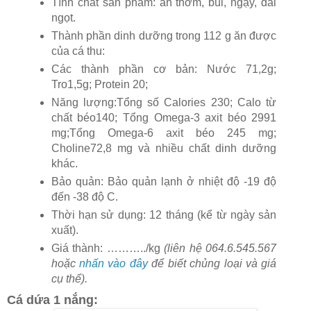
Tính chất sản phẩm: ăn thơm, bùi, ngậy, dai
ngọt.
Thành phần dinh dưỡng trong 112 g ăn được
của cá thu:
Các thành phần cơ bản: Nước 71,2g;
Tro1,5g; Protein 20;
Năng lượng:Tổng số Calories 230; Calo từ
chất béo140; Tổng Omega-3 axit béo 2991
mg;Tổng Omega-6 axit béo 245 mg;
Choline72,8 mg và nhiều chất dinh dưỡng
khác.
Bảo quản: Bảo quản lạnh ở nhiệt độ -19 độ
đến -38 độ C.
Thời hạn sử dụng: 12 tháng (kể từ ngày sản
xuất).
Giá thành: ………../kg
(liên hệ 064.6.545.567
hoặc
nhấn vào đây
để biết chủng loại và giá
cụ thể).
Cá dứa 1 nắng: